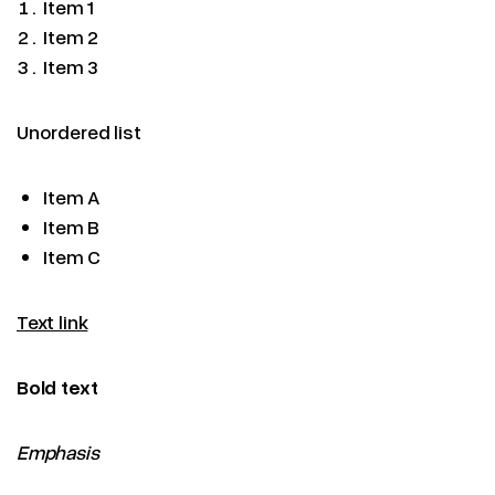
Item 1
Item 2
Item 3
Unordered list
Item A
Item B
Item C
Text link
Bold text
Emphasis