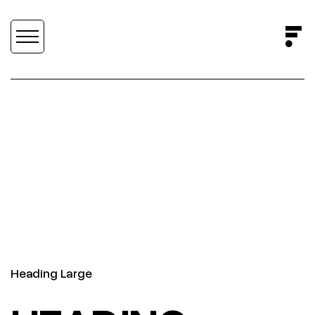
STYLE GUIDE
SCROLL DOWN
Heading Large